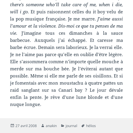
there’s someone who’ll take care of me, when i die,
will i go.
Et puis raisonnent celles du it boy velu de
la pop musique française. Je me marre.
J’aime aussi
l’amour et la violence. Dis-moi ce que tu penses de ma
vie
. J’imagine tous ces dimanches à la sauce
barbecue. Auxquels j’ai échappé. Et caresse ma
barbe écrue. Demain sera laborieux. Je la verrai elle.
Je ne l’aime pas parce qu’elle en oublie d’être légère.
Elle s’assommera comme n’importe quelle mouche à
merde sur ma bouche bée. Je l’éviterai autant que
possible. Même si elle me parle de ses oisillons. Et si
je fomentais avec mon moustachu à quatre pattes un
raid sanglant sur sa Canari bay ? Le jour dévale
enfin la pente. Je rêve d’une lune blonde et d’une
nuque longue.
Publié
Auteur
Catégories
Mots-
27 avril 2008
anakin
journal
hélios
le
clés