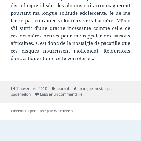
discothèque idéale, des albums qui accompagnèrent
pourtant ma longue solitude adolescente. Je ne me
laisse pas entrainer volontiers vers l’arrière. Même
s’il suffit d’une drache incessante comme celle de
ces dernières heures pour me rappeler des saisons
africaines. C’est donc de la nostalgie de pacotille que
ces disques nourrissent mollement. Retournons
donc astiquer toute cette verroterie…
Publié
Catégories
Mots-
7 novembre 2010
journal
mangue
,
nostalgie
,
le
clés
sur nostos, algos et le pademelo
pademelon
Laisser un commentaire
Fièrement propulsé par WordPress